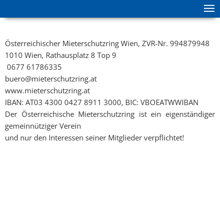
Tog
zur Hauptnavigation springen
zum Inhalt springen
ma
me
Österreichischer Mieterschutzring Wien, ZVR-Nr. 994879948
1010 Wien, Rathausplatz 8 Top 9
0677 61786335
buero@mieterschutzring.at
www.mieterschutzring.at
IBAN: AT03 4300 0427 8911 3000, BIC: VBOEATWWIBAN
Der Österreichische Mieterschutzring ist ein eigenständiger
gemeinnütziger Verein
und nur den Interessen seiner Mitglieder verpflichtet!