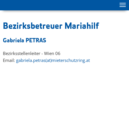
Tog
zur Hauptnavigation springen
zum Inhalt springen
ma
me
Bezirksbetreuer Mariahilf
Gabriela PETRAS
Bezirksstellenleiter - Wien 06
Email:
gabriela.petras(at)mieterschutzring.at