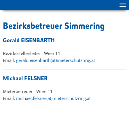
Tog
zur Hauptnavigation springen
zum Inhalt springen
ma
me
Bezirksbetreuer Simmering
Gerald EISENBARTH
Bezirksstellenleiter - Wien 11
Email:
gerald.eisenbarth(at)mieterschutzring.at
Michael FELSNER
Mieterbetreuer - Wien 11
Email:
michael.felsner(at)mieterschutzring.at