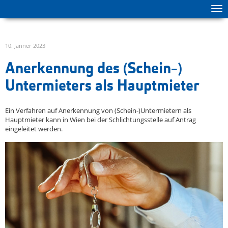
Tog
zur Hauptnavigation springen
zum Inhalt springen
ma
me
10. Jänner 2023
Anerkennung des (Schein-)
Untermieters als Hauptmieter
Ein Verfahren auf Anerkennung von (Schein-)Untermietern als
Hauptmieter kann in Wien bei der Schlichtungsstelle auf Antrag
eingeleitet werden.